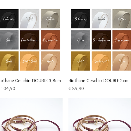
Schnellansicht
Schnellansicht
iothane Geschirr DOUBLE 3,8cm
Biothane Geschirr DOUBLE 2cm
reis
Preis
 104,90
€ 89,90