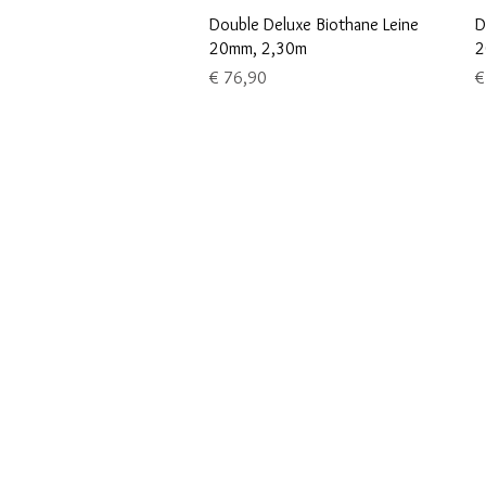
Schnellansicht
Double Deluxe Biothane Leine
D
20mm, 2,30m
2
Preis
P
€ 76,90
€