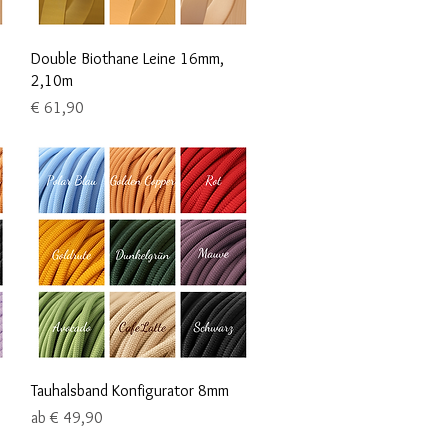
Schnellansicht
Double Biothane Leine 16mm,
2,10m
Preis
€ 61,90
Schnellansicht
Tauhalsband Konfigurator 8mm
Sale-Preis
ab
€ 49,90