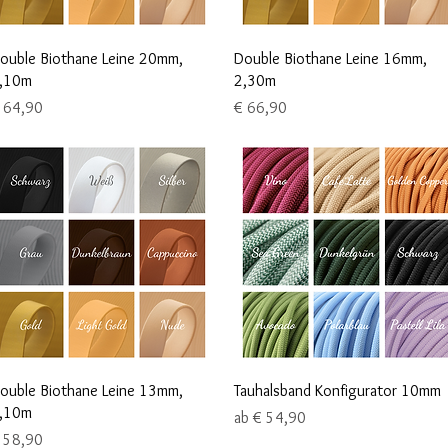
Schnellansicht
Schnellansicht
ouble Biothane Leine 20mm,
Double Biothane Leine 16mm,
,10m
2,30m
reis
Preis
 64,90
€ 66,90
Schnellansicht
Schnellansicht
ouble Biothane Leine 13mm,
Tauhalsband Konfigurator 10mm
,10m
Sale-Preis
ab
€ 54,90
reis
 58,90