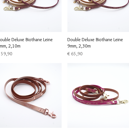
Schnellansicht
Schnellansicht
ouble Deluxe Biothane Leine
Double Deluxe Biothane Leine
mm, 2,10m
9mm, 2,30m
reis
Preis
 59,90
€ 65,90