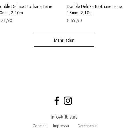
Schnellansicht
Schnellansicht
ouble Deluxe Biothane Leine
Double Deluxe Biothane Leine
0mm, 2,10m
13mm, 2,10m
reis
Preis
 71,90
€ 65,90
Mehr laden
info@fibis.at
Cookies
Impressu
Datenschut