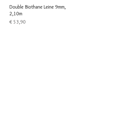
Schnellansicht
Double Biothane Leine 9mm,
2,10m
Preis
€ 53,90