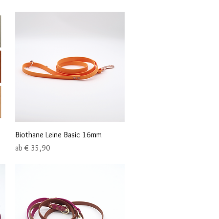
Schnellansicht
Biothane Leine Basic 16mm
Sale-Preis
ab
€ 35,90