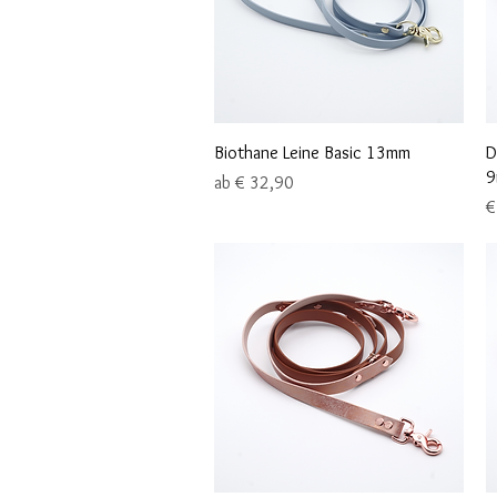
Schnellansicht
Biothane Leine Basic 13mm
D
9
Sale-Preis
ab
€ 32,90
P
€