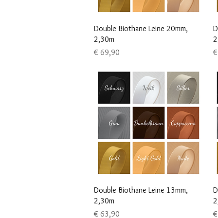
Schnellansicht
Double Biothane Leine 20mm,
D
2,30m
2
Preis
P
€ 69,90
€
Schnellansicht
Double Biothane Leine 13mm,
D
2,30m
2
Preis
P
€ 63,90
€