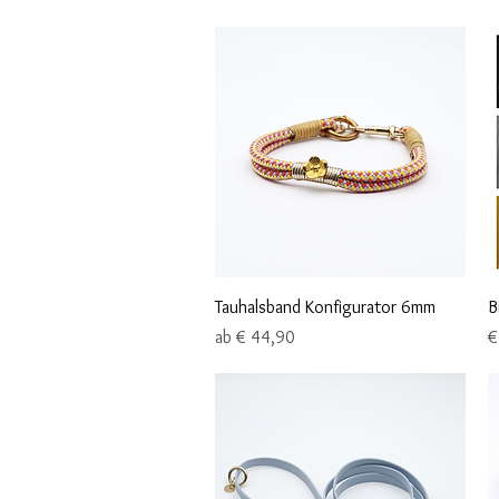
Schnellansicht
Tauhalsband Konfigurator 6mm
B
Sale-Preis
P
ab
€ 44,90
€