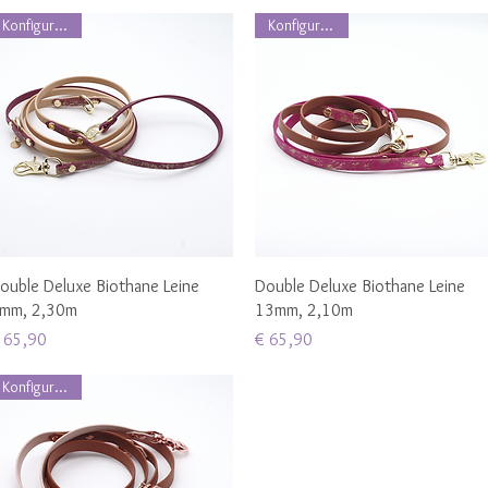
Konfigurierbar
Konfigurierbar
Schnellansicht
Schnellansicht
ouble Deluxe Biothane Leine
Double Deluxe Biothane Leine
mm, 2,30m
13mm, 2,10m
reis
Preis
 65,90
€ 65,90
Konfigurierbar