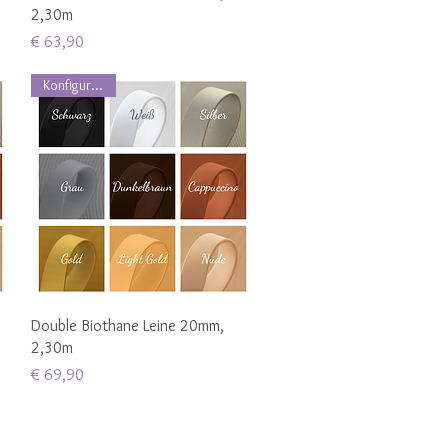
2,30m
Preis
€ 63,90
Konfigurierbar
Schnellansicht
Double Biothane Leine 20mm,
2,30m
Preis
€ 69,90