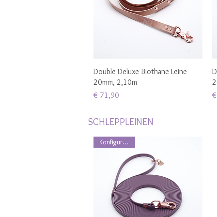
Schnellansicht
Double Deluxe Biothane Leine
D
20mm, 2,10m
2
Preis
P
€ 71,90
€
SCHLEPPLEINEN
Konfigurierbar