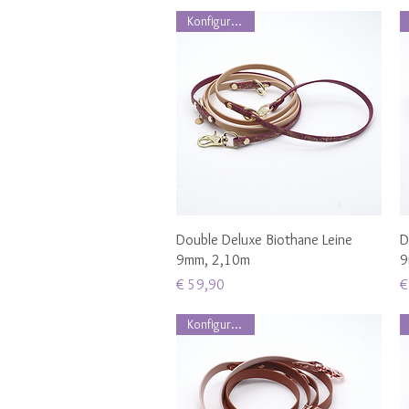
Konfigurierbar
Schnellansicht
Double Deluxe Biothane Leine
D
9mm, 2,10m
9
Preis
P
€ 59,90
€
Konfigurierbar