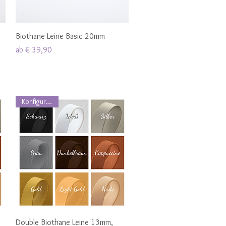
Schnellansicht
Biothane Leine Basic 20mm
Sale-Preis
ab
€ 39,90
Konfigurierbar
Schnellansicht
Double Biothane Leine 13mm,