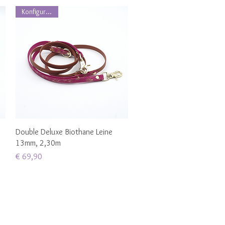
Konfigurierbar
Schnellansicht
Double Deluxe Biothane Leine
13mm, 2,30m
Preis
€ 69,90