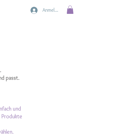
Anmelden
.
nd passt.
infach und
e Produkte
ählen.