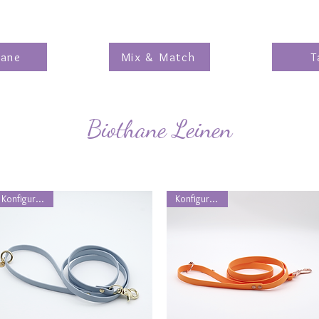
hane
Mix & Match
T
Biothane Leinen
Konfigurierbar
Konfigurierbar