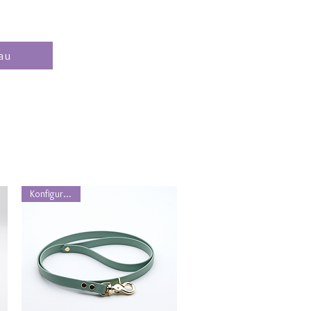
au
Konfigurierbar