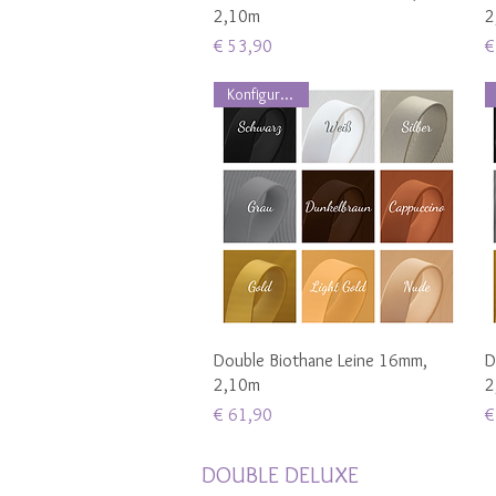
2,10m
2
Preis
P
€ 53,90
€
Konfigurierbar
Schnellansicht
Double Biothane Leine 16mm,
D
2,10m
2
Preis
P
€ 61,90
€
DOUBLE DELUXE