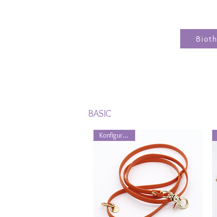
Biot
BASIC
Konfigurierbar