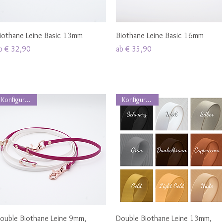
Schnellansicht
Schnellansicht
iothane Leine Basic 13mm
Biothane Leine Basic 16mm
ale-Preis
Sale-Preis
b
€ 32,90
ab
€ 35,90
Konfigurierbar
Konfigurierbar
Schnellansicht
Schnellansicht
ouble Biothane Leine 9mm,
Double Biothane Leine 13mm,