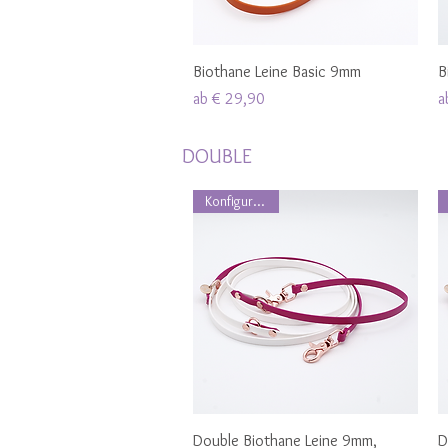
Schnellansicht
Biothane Leine Basic 9mm
B
Sale-Preis
S
ab
€ 29,90
a
DOUBLE
Konfigurierbar
Schnellansicht
Double Biothane Leine 9mm,
D