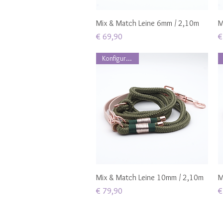
Schnellansicht
Mix & Match Leine 6mm / 2,10m
M
Preis
P
€ 69,90
€
Konfigurierbar
Schnellansicht
Mix & Match Leine 10mm / 2,10m
M
Preis
P
€ 79,90
€