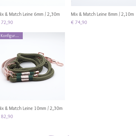
Schnellansicht
Schnellansicht
ix & Match Leine 6mm / 2,30m
Mix & Match Leine 8mm / 2,10m
reis
Preis
 72,90
€ 74,90
Konfigurierbar
Schnellansicht
ix & Match Leine 10mm / 2,30m
reis
 82,90