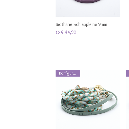
Schnellansicht
Biothane Schleppleine 9mm
Sale-Preis
ab
€ 44,90
Konfigurierbar