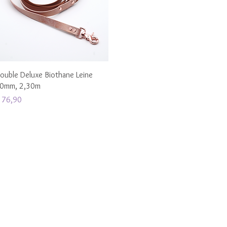
Schnellansicht
ouble Deluxe Biothane Leine
0mm, 2,30m
reis
 76,90