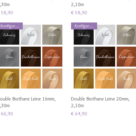
,30m
2,10m
reis
Preis
 58,90
€ 58,90
Konfigurierbar
Konfigurierbar
Schnellansicht
Schnellansicht
ouble Biothane Leine 16mm,
Double Biothane Leine 20mm,
,30m
2,10m
reis
Preis
 66,90
€ 64,90