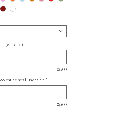
e (optional)
0/500
Gewicht deines Hundes ein
*
0/500