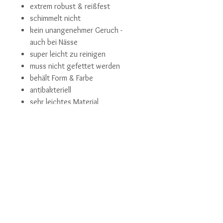
extrem robust & reißfest
schimmelt nicht
kein unangenehmer Geruch -
auch bei Nässe
super leicht zu reinigen
muss nicht gefettet werden
behält Form & Farbe
antibakteriell
sehr leichtes Material
perfekt für alle kleinen und
großen Matschmonster
BITTE BEACHTE!
Wähle die Stärke der Leine,
entsprechend der Größe und des
Gewichtes deines Hundes.
9mm für sehr kleine bis kleine Hunde
13mm für kleine bis mittelgroße