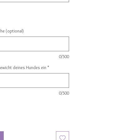
e (optional)
0/500
Gewicht deines Hundes ein
*
0/500